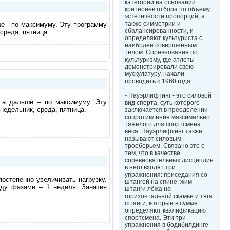
категории на основании
критериев отбора по объёму,
эстетичности пропорций, а
также симметрии и
е - по максимуму. Эту программу
сбалансированности, и
среда, пятница.
определяют культуриста с
наиболее совершенным
телом. Соревнования по
культуризму, где атлеты
демонстрировали свою
мускулатуру, начали
проводить с 1960 года.
- Пауэрлифтинг - это силовой
 а дальше – по максимуму. Эту
вид спорта, суть которого
недельник, среда, пятница.
заключается в преодолении
сопротивления максимально
тяжёлого для спортсмена
веса. Пауэрлифтинг также
называют силовым
троеборьем. Связано это с
тем, что в качестве
соревновательных дисциплин
в него входят три
упражнения: приседания со
постепенно увеличивать нагрузку.
штангой на спине, жим
ду фазами – 1 неделя. Занятия
штанги лёжа на
горизонтальной скамье и тяга
штанги, которые в сумме
определяют квалификацию
спортсмена. Эти три
упражнения в бодибилдинге