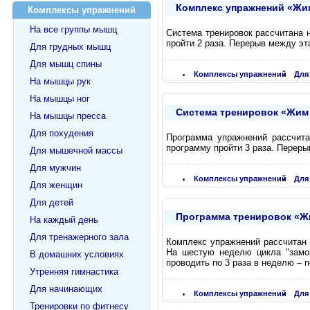
Комплекс упражнений «Жим 
Комплексы упражнений
На все группы мышц
Система тренировок рассчитана 
пройти 2 раза. Перерыв между эта
Для грудных мышц
Для мышц спины
Комплексы упражнений
Для
На мышцы рук
На мышцы ног
Система тренировок «Жим л
На мышцы пресса
Для похудения
Программа упражнений рассчит
программу пройти 3 раза. Переры
Для мышечной массы
Для мужчин
Комплексы упражнений
Для
Для женщин
Для детей
Программа тренировок «Жим
На каждый день
Для тренажерного зала
Комплекс упражнений рассчитан н
На шестую неделю цикла "замо
В домашних условиях
проводить по 3 раза в неделю – п
Утренняя гимнастика
Для начинающих
Комплексы упражнений
Для
Тренировки по фитнесу