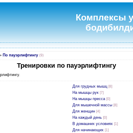
Комплексы у
бодибилди
»
По пауэрлифтингу
(9)
Тренировки по пауэрлифтингу
рлифтингу.
Для грудных мышц
[8]
На мышцы рук
[7]
На мышцы пресса
[0]
Для мышечной массы
[8]
Для женщин
[4]
На каждый день
[0]
В домашних условиях
[1]
Для начинающих
[1]