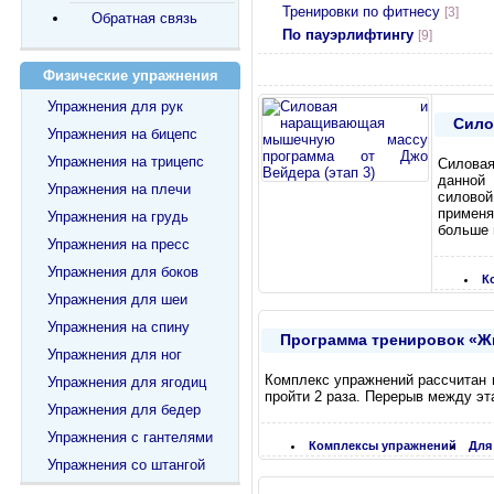
Тренировки по фитнесу
[3]
Обратная связь
По пауэрлифтингу
[9]
Физические упражнения
Упражнения для рук
Сило
Упражнения на бицепс
Упражнения на трицепс
Силовая
данной 
Упражнения на плечи
силово
применя
Упражнения на грудь
больше 
Упражнения на пресс
Упражнения для боков
К
Упражнения для шеи
Упражнения на спину
Программа тренировок «Жим
Упражнения для ног
Комплекс упражнений рассчитан 
Упражнения для ягодиц
пройти 2 раза. Перерыв между эт
Упражнения для бедер
Упражнения с гантелями
Комплексы упражнений
Для
Упражнения со штангой