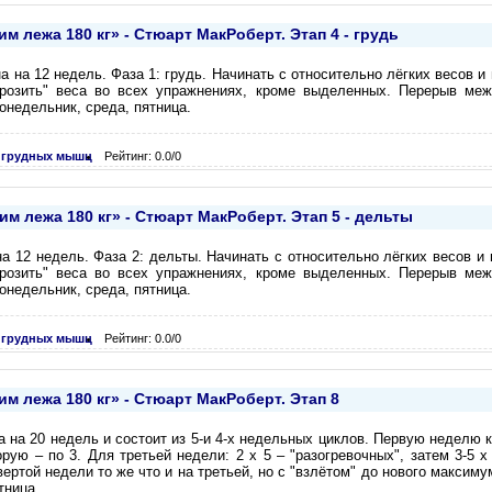
м лежа 180 кг» - Стюарт МакРоберт. Этап 4 - грудь
 на 12 недель. Фаза 1: грудь. Начинать с относительно лёгких весов и 
розить" веса во всех упражнениях, кроме выделенных. Перерыв меж
онедельник, среда, пятница.
 грудных мышц
Рейтинг: 0.0/0
 лежа 180 кг» - Стюарт МакРоберт. Этап 5 - дельты
а 12 недель. Фаза 2: дельты. Начинать с относительно лёгких весов и 
розить" веса во всех упражнениях, кроме выделенных. Перерыв меж
онедельник, среда, пятница.
 грудных мышц
Рейтинг: 0.0/0
м лежа 180 кг» - Стюарт МакРоберт. Этап 8
 на 20 недель и состоит из 5-и 4-х недельных циклов. Первую неделю 
орую – по 3. Для третьей недели: 2 х 5 – "разогревочных", затем 3-5 
ртой недели то же что и на третьей, но с "взлётом" до нового максимум
тница.