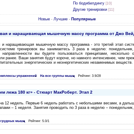
По бодибилдингу
[10]
Другие тренировки
[11]
Новые
·
Лучшие
·
Популярные
вая и наращивающая мышечную массу программа от Джо Вейд
 и наращивающая мышечную массу программа - это третий этап сист
системе тренировок вы занимаетесь 3 раза в неделю: понедельник,
й направленности вы будете пользоваться принципами, несколько 
ли ранее. Ваши занятия будут короче, но намного интенсивнее, чем пр
питательных энергетических и неэнергетических незаменимых веществ.
омплексы упражнений
На все группы мышц
Рейтинг: 3.9/28
 лежа 180 кг» - Стюарт МакРоберт. Этап 2
на 12 недель. Первые 6 недель работать с небольшими весами, а дальш
апами – 1 неделя. Занятия проводить по 3 раза в неделю – понедельник,
 грудных мышц
Рейтинг: 5.0/1