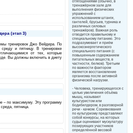
отягощениями (обычно, в
тренажёрном зале для
выполнения физических
упражнений с
использованием штанги,
гантелей, брусьев, турника и
различных силовых
тренажёров). Важная роль
ера (этап 3)
отводится правильному и
специальному питанию. Это
подразумевает и приём
емы тренировок Джо Вейдера. По
высокоэнергетического
 среду и пятницу. В тренировке
специального питания (с
отличающимися от тех, которые
повышенным содержанием
ежде. Вы должны включить в диету
питательных веществ, в
частности, белков). Третьим
по важности фактором
является восстановление
организма после активной
физической нагрузки.
- Человека, тренирующегося с
целью увеличения объёма
мышц, называют
культуристом или
е – по максимуму. Эту программу
бодибилдером, в разговорной
 среда, пятница.
речи - качком. Соревнования
по культуризму представляют
собой конкурсы, на которых
судьи оценивают мускулатуру
позирующих участников
определённой весовой