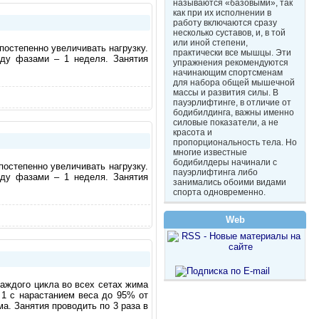
называются «базовыми», так
как при их исполнении в
работу включаются сразу
несколько суставов, и, в той
или иной степени,
постепенно увеличивать нагрузку.
практически все мышцы. Эти
ду фазами – 1 неделя. Занятия
упражнения рекомендуются
начинающим спортсменам
для набора общей мышечной
массы и развития силы. В
пауэрлифтинге, в отличие от
бодибилдинга, важны именно
силовые показатели, а не
красота и
пропорциональность тела. Но
многие известные
бодибилдеры начинали с
постепенно увеличивать нагрузку.
пауэрлифтинга либо
ду фазами – 1 неделя. Занятия
занимались обоими видами
спорта одновременно.
Web
каждого цикла во всех сетах жима
х 1 с нарастанием веса до 95% от
а. Занятия проводить по 3 раза в