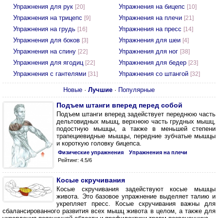
Упражнения для рук
Упражнения на бицепс
[20]
[10]
Упражнения на трицепс
Упражнения на плечи
[9]
[21]
Упражнения на грудь
Упражнения на пресс
[16]
[14]
Упражнения для боков
Упражнения для шеи
[3]
[4]
Упражнения на спину
Упражнения для ног
[22]
[38]
Упражнения для ягодиц
Упражнения для бедер
[22]
[23]
Упражнения с гантелями
Упражнения со штангой
[31]
[32]
Новые
·
Лучшие
·
Популярные
Подъем штанги вперед перед собой
Подъем штанги вперед задействует переднюю часть
дельтовидных мышц, верхнюю часть грудных мышц,
подостную мышцы, а также в меньшей степени
трапециевидные мышцы, передние зубчатые мышцы
и короткую головку бицепса.
Физические упражнения
Упражнения на плечи
Рейтинг: 4.5/6
Косые скручивания
Косые скручивания задействуют косые мышцы
живота. Это базовое упражнение выделяет талию и
укрепляет пресс. Косые скручивания важны для
сбалансированного развития всех мышц живота в целом, а также для