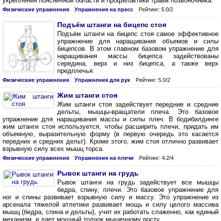
укрепления поясничной области и профилактики травм позвоночника.
Физические упражнения
Упражнения на пресс
Рейтинг: 5.0/2
Подъём штанги на бицепс стоя
Подъём штанги на бицепс стоя самое эффективное
упражнение для наращивания объемов и силы
бицепсов. В этом главном базовом упражнение для
наращивания массы бицепса задействованы
середина, верх и низ бицепса, а также верх
предплечья.
Физические упражнения
Упражнения для рук
Рейтинг: 5.0/2
Жим штанги стоя
Жим штанги стоя задействует передние и средние
дельты, мышцы-вращатели плеча. Это базовое
упражнение для наращивания массы и силы плеч. В бодибилдинге
жим штанги стоя используется, чтобы расширить плечи, придать им
объемную, выразительную форму (в первую очередь это касается
передних и средних дельт). Кроме этого, жим стоя отлично развивает
взрывную силу всех мышц торса.
Физические упражнения
Упражнения на плечи
Рейтинг: 4.2/4
Рывок штанги на грудь
Рывок штанги на грудь задействует все мышцы
бедра, спину, плечи. Это базовое упражнение для
ног и спины развивает взрывную силу и массу. Это упражнение из
арсенала тяжелой атлетики развивает мощь и силу целого массива
мышц (бедра, спина и дельты), учит их работать слаженно, как единый
механизм, и дает мощный толчок мышечному росту.