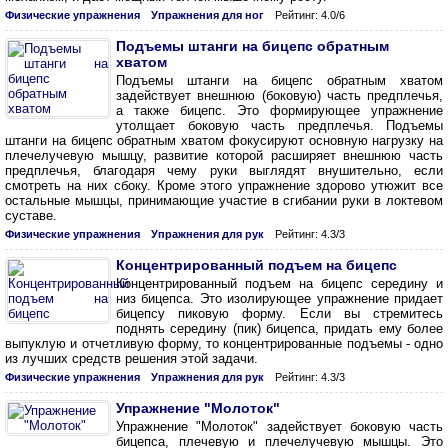
Физические упражнения
Упражнения для ног
Рейтинг: 4.0/6
Подъемы штанги на бицепс обратным
хватом
Подъемы штанги на бицепс обратным хватом
задействует внешнюю (боковую) часть предплечья,
а также бицепс. Это формирующее упражнение
утолщает боковую часть предплечья. Подъемы
штанги на бицепс обратным хватом фокусируют основную нагрузку на
плечелучевую мышцу, развитие которой расширяет внешнюю часть
предплечья, благодаря чему руки выглядят внушительно, если
смотреть на них сбоку. Кроме этого упражнение здорово утюжит все
остальные мышцы, принимающие участие в сгибании руки в локтевом
суставе.
Физические упражнения
Упражнения для рук
Рейтинг: 4.3/3
Концентрированный подъем на бицепс
Концентрированный подъем на бицепс середину и
низ бицепса. Это изолирующее упражнение придает
бицепсу пиковую форму. Если вы стремитесь
поднять середину (пик) бицепса, придать ему более
выпуклую и отчетливую форму, то концентрированные подъемы - одно
из лучших средств решения этой задачи.
Физические упражнения
Упражнения для рук
Рейтинг: 4.3/3
Упражнение "Молоток"
Упражнение "Молоток" задействует боковую часть
бицепса, плечевую и плечелучевую мышцы. Это