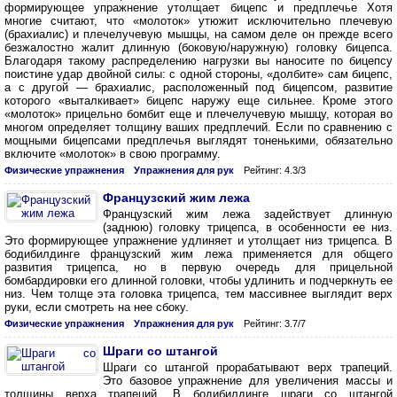
формирующее упражнение утолщает бицепс и предплечье Хотя
многие считают, что «молоток» утюжит исключительно плечевую
(брахиалис) и плечелучевую мышцы, на самом деле он прежде всего
безжалостно жалит длинную (боковую/наружную) головку бицепса.
Благодаря такому распределению нагрузки вы наносите по бицепсу
поистине удар двойной силы: с одной стороны, «долбите» сам бицепс,
а с другой — брахиалис, расположенный под бицепсом, развитие
которого «выталкивает» бицепс наружу еще сильнее. Кроме этого
«молоток» прицельно бомбит еще и плечелучевую мышцу, которая во
многом определяет толщину ваших предплечий. Если по сравнению с
мощными бицепсами предплечья выглядят тоненькими, обязательно
включите «молоток» в свою программу.
Физические упражнения
Упражнения для рук
Рейтинг: 4.3/3
Французский жим лежа
Французский жим лежа задействует длинную
(заднюю) головку трицепса, в особенности ее низ.
Это формирующее упражнение удлиняет и утолщает низ трицепса. В
бодибилдинге французский жим лежа применяется для общего
развития трицепса, но в первую очередь для прицельной
бомбардировки его длинной головки, чтобы удлинить и подчеркнуть ее
низ. Чем толще эта головка трицепса, тем массивнее выглядит верх
руки, если смотреть на нее сбоку.
Физические упражнения
Упражнения для рук
Рейтинг: 3.7/7
Шраги со штангой
Шраги со штангой прорабатывают верх трапеций.
Это базовое упражнение для увеличения массы и
толщины верха трапеций. В бодибилдинге шраги со штангой