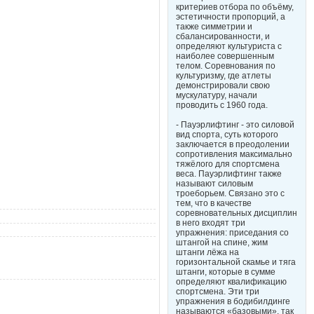
критериев отбора по объёму,
эстетичности пропорций, а
также симметрии и
сбалансированности, и
определяют культуриста с
наиболее совершенным
телом. Соревнования по
культуризму, где атлеты
демонстрировали свою
мускулатуру, начали
проводить с 1960 года.
- Пауэрлифтинг - это силовой
вид спорта, суть которого
заключается в преодолении
сопротивления максимально
тяжёлого для спортсмена
веса. Пауэрлифтинг также
называют силовым
троеборьем. Связано это с
тем, что в качестве
соревновательных дисциплин
в него входят три
упражнения: приседания со
штангой на спине, жим
штанги лёжа на
горизонтальной скамье и тяга
штанги, которые в сумме
определяют квалификацию
спортсмена. Эти три
упражнения в бодибилдинге
называются «базовыми», так