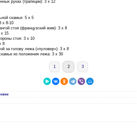
ных руках (трапеции): 3 x 12
ной скамье: 5 x 5
3 x 8-10
нгой стоя (французский жим): 3 x 8
 x 15
ороны стоя: 3 x 10
x 8
ой за голову лежа («пуловер»): 3 x 8
камье из положения лежа: 3 x 30
1
2
3
ровки