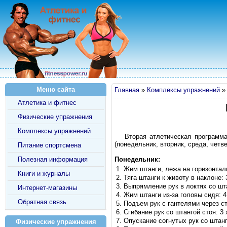
Меню сайта
Главная
»
Комплексы упражнений
Атлетика и фитнес
Физические упражнения
Комплексы упражнений
Вторая атлетическая программ
(понедельник, вторник, среда, четве
Питание спортсмена
Полезная информация
Понедельник:
Жим штанги, лежа на горизонтал
Книги и журналы
Тяга штанги к животу в наклоне: 
Выпрямление рук в локтях со шта
Интернет-магазины
Жим штанги из-за головы сидя: 4
Обратная связь
Подъем рук с гантелями через ст
Сгибание рук со штангой стоя: 3 
Опускание согнутых рук со штанг
Физические упражнения