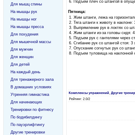
Подъем плеч со штангой в опущен
Для мышц спины
На мышцы рук
Пятница:
Жим штанги, лежа на горизонталь
На мышцы ног
Тяга штанги к животу в наклоне: 
На мышцы пресса
Выпрямление рук в локтях со шта
Жим штанги из-за головы сидя: 4
Для похудения
Подъем рук с гантелями через ст
Для мышечной массы
Сгибание рук со штангой стоя: 3 
Опускание согнутых рук со штанг
Для мужчин
Подъем туловища на наклонной с
Для женщин
Для детей
На каждый день
Для тренажерного зала
В домашних условиях
Комплексы упражнений
,
Другие трени
Утренняя гимнастика
Рейтинг: 2.0/2
Для начинающих
Тренировки по фитнесу
По бодибилдингу
По пауэрлифтингу
Другие тренировки