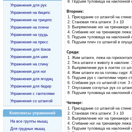
Подъем туловища на наклонной с
Упражнения для рук
Вторник:
Упражнения на бицепс
Приседание со штангой на спине:
Упражнения на трицепс
Становая тяга штанги: 3 x 10
Выпрямление ног на тренажере с
Упражнения на плечи
Сгибание ног на тренажере лежа:
Упражнения на грудь
Подъем туловища на наклонной с
Упражнения на пресс
Подъем плеч со штангой в опущен
Упражнения для боков
Среда:
Упражнения для шеи
Жим штанги, лежа на горизонталь
Тяга штанги к животу в наклоне: 
Упражнения на спину
Выпрямление рук в локтях со шта
Упражнения для ног
Жим штанги из-за головы сидя: 4
Подъем рук с гантелями через ст
Упражнения для ягодиц
Сгибание рук со штангой стоя: 3 
Упражнения для бедер
Опускание согнутых рук со штанг
Подъем туловища на наклонной с
Упражнения с гантелями
Упражнения со штангой
Четверг:
Приседание со штангой на спине:
Комплексы упражнений
Становая тяга штанги: 3 x 10
Выпрямление ног на тренажере с
На все группы мышц
Сгибание ног на тренажере лежа:
Подъем туловища на наклонной с
Для грудных мышц