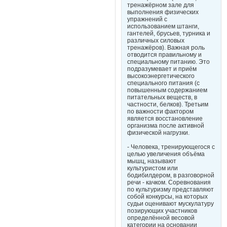
тренажёрном зале для
выполнения физических
упражнений с
использованием штанги,
гантелей, брусьев, турника и
различных силовых
тренажёров). Важная роль
отводится правильному и
специальному питанию. Это
подразумевает и приём
высокоэнергетического
специального питания (с
повышенным содержанием
питательных веществ, в
частности, белков). Третьим
по важности фактором
является восстановление
организма после активной
физической нагрузки.
- Человека, тренирующегося с
целью увеличения объёма
мышц, называют
культуристом или
бодибилдером, в разговорной
речи - качком. Соревнования
по культуризму представляют
собой конкурсы, на которых
судьи оценивают мускулатуру
позирующих участников
определённой весовой
категории на основании