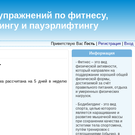
упражнений по фитнесу,
ингу и пауэрлифтингу
Приветствую Вас
Гость
|
Регистрация
|
Вход
Информация
- Фитнес – это вид
-
физической активности,
который направлен на
поддержание хорошей общей
физической формы,
ма рассчитана на 5 дней в неделю
достигаемой за счёт
правильного питания, отдыха
и умеренных физических
нагрузок.
- Бодибилдинг - это вид
спорта, целью которого
является наращивание и
развитие мышечной массы
при сохранении качества и
эстетики тела спортсмена,
путём тренировок с
отягощениями (обычно, в