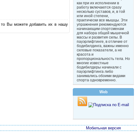
как при их исполнении в
работу включаются сразу
несколько суставов, и, в той
или иной степени,
практически все мышцы. Эти
 то Вы можете добавить их в нашу
упражнения рекомендуются
начинающим спортсменам
для набора общей мышечной
массы и развития силы. В
пауэрлифтинге, в отличие от
бодибилдинга, важны именно
силовые показатели, а не
красота и
пропорциональность тела. Но
многие известные
бодибилдеры начинали с
пауэрлифтинга либо
занимались обоими видами
спорта одновременно.
Web
Мобильная версия