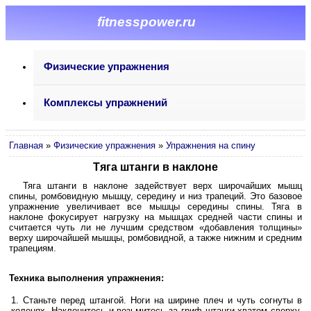
fitnesspower.ru
Физические упражнения
Комплексы упражнений
Главная
»
Физические упражнения
»
Упражнения на спину
Тяга штанги в наклоне
Тяга штанги в наклоне задействует верх широчайших мышц
спины, ромбовидную мышцу, середину и низ трапеций. Это базовое
упражнение увеличивает все мышцы середины спины. Тяга в
наклоне фокусирует нагрузку на мышцах средней части спины и
считается чуть ли не лучшим средством «добавления толщины»
верху широчайшей мышцы, ромбовидной, а также нижним и средним
трапециям.
Техника выполнения упражнения:
Станьте перед штангой. Ноги на ширине плеч и чуть согнуты в
коленях. Наклонитесь и возьмитесь за гриф штанги хватом сверху.